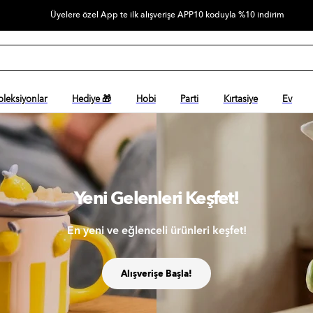
Üyelere özel App te ilk alışverişe APP10 koduyla %10 indirim
oleksiyonlar
Hediye 🎁
Hobi
Parti
Kırtasiye
Ev
Yeni Gelenleri Keşfet!
n yeni ve eğlenceli ürünleri keşfet!
Alışverişe Başla!