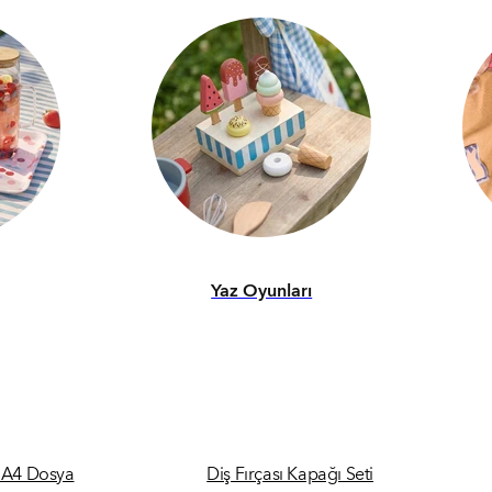
Yaz Oyunları
i A4 Dosya
Diş Fırçası Kapağı Seti