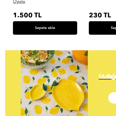
Oyunu
1.500 TL
230 TL
Sepete ekle
Se
Mutfağı