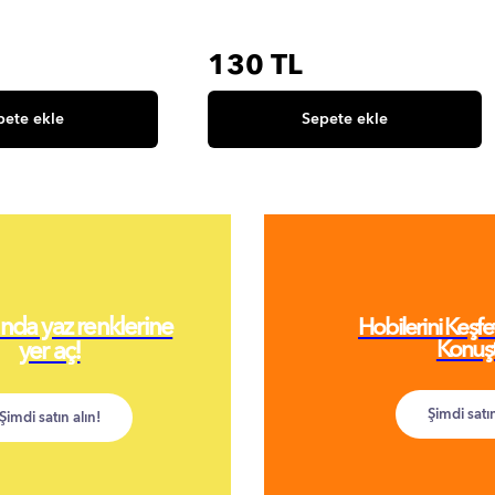
130 TL
pete ekle
Sepete ekle
nda yaz renklerine
Hobilerini Keşfet 
yer aç!
Konuşt
Şimdi satın
Şimdi satın alın!