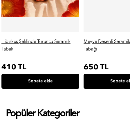
Hibiskus Şeklinde Turuncu Seramik
Meyve Desenli Seramik
Hızlı Görünüm
Hızlı Görü
Tabak
Tabağı
Normal
410 TL
Normal
650 TL
fiyat
fiyat
Sepete ekle
Sepete e
Popüler Kategoriler