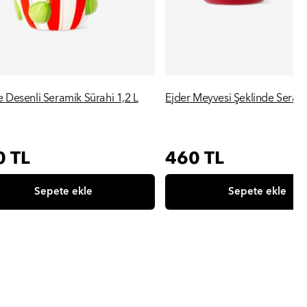
 Desenli Seramik Sürahi 1,2 L
Ejder Meyvesi Şeklinde Seram
Hızlı Görünüm
Hızlı Görünüm
rmal
0 TL
Normal
460 TL
at
fiyat
Sepete ekle
Sepete ekle